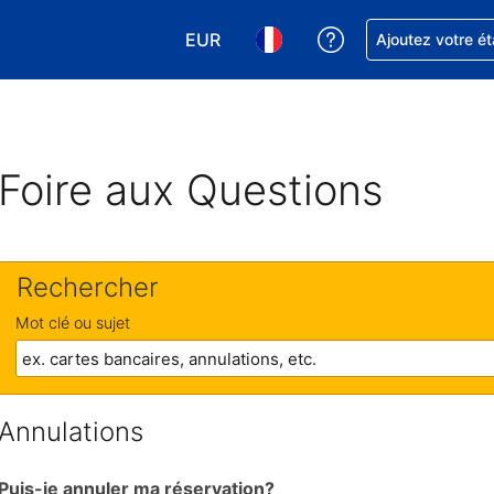
EUR
Obtenez de l'aide
Ajoutez votre é
Choisissez votre devise. Votre devise
Choisissez votre langue. Votr
Foire aux Questions
Rechercher
Mot clé ou sujet
Annulations
Puis-je annuler ma réservation?