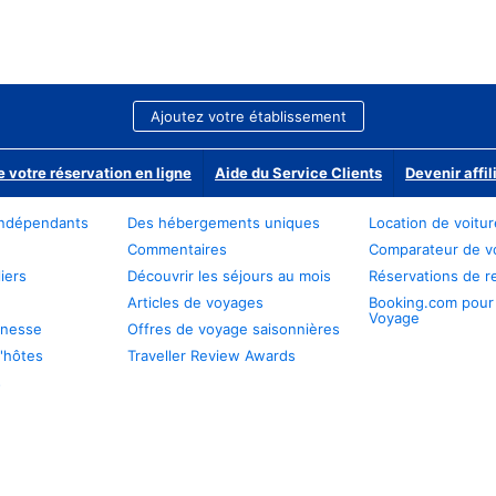
Ajoutez votre établissement
e votre réservation en ligne
Aide du Service Clients
Devenir affil
ndépendants
Des hébergements uniques
Location de voitu
Commentaires
Comparateur de v
iers
Découvrir les séjours au mois
Réservations de r
Articles de voyages
Booking.com pour
Voyage
unesse
Offres de voyage saisonnières
'hôtes
Traveller Review Awards
s