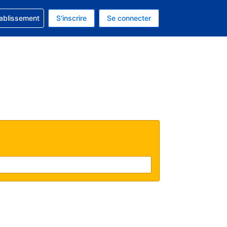
 concernant votre réservation
tablissement
S'inscrire
Se connecter
 actuelle est celle-ci : EUR.
e langue actuelle est celle-ci : Français.