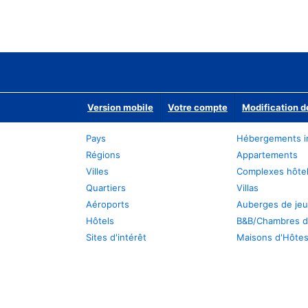
Version mobile
Votre compte
Modification d
Pays
Hébergements i
Régions
Appartements
Villes
Complexes hôtel
Quartiers
Villas
Aéroports
Auberges de je
Hôtels
B&B/Chambres d
Sites d'intérêt
Maisons d'Hôte