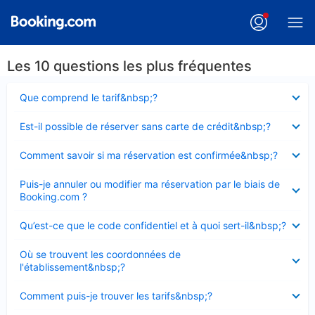
Les 10 questions les plus fréquentes
Élément
Que comprend le tarif&nbsp;?
fermé
Élément
Est-il possible de réserver sans carte de crédit&nbsp;?
fermé
Élément
Comment savoir si ma réservation est confirmée&nbsp;?
fermé
Élément
Puis-je annuler ou modifier ma réservation par le biais de
fermé
Booking.com ?
Élément
Qu’est-ce que le code confidentiel et à quoi sert-il&nbsp;?
fermé
Élément
Où se trouvent les coordonnées de
fermé
l'établissement&nbsp;?
Élément
Comment puis-je trouver les tarifs&nbsp;?
fermé