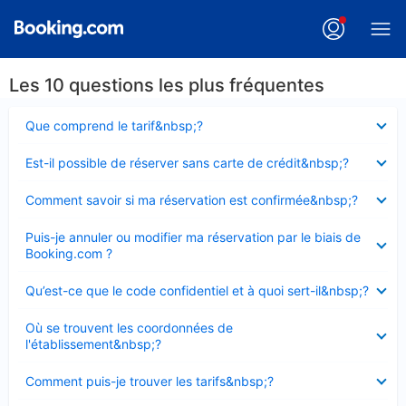
Les 10 questions les plus fréquentes
Élément
Que comprend le tarif&nbsp;?
fermé
Élément
Est-il possible de réserver sans carte de crédit&nbsp;?
fermé
Élément
Comment savoir si ma réservation est confirmée&nbsp;?
fermé
Élément
Puis-je annuler ou modifier ma réservation par le biais de
fermé
Booking.com ?
Élément
Qu’est-ce que le code confidentiel et à quoi sert-il&nbsp;?
fermé
Élément
Où se trouvent les coordonnées de
fermé
l'établissement&nbsp;?
Élément
Comment puis-je trouver les tarifs&nbsp;?
fermé