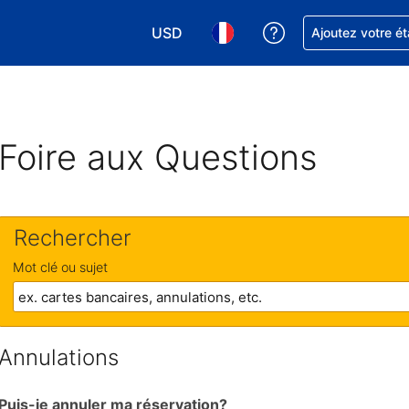
USD
Obtenez de l'aide
Ajoutez votre é
Choisissez votre devise. Votre devise 
Choisissez votre langue. Votr
Foire aux Questions
Rechercher
Mot clé ou sujet
Annulations
Puis-je annuler ma réservation?