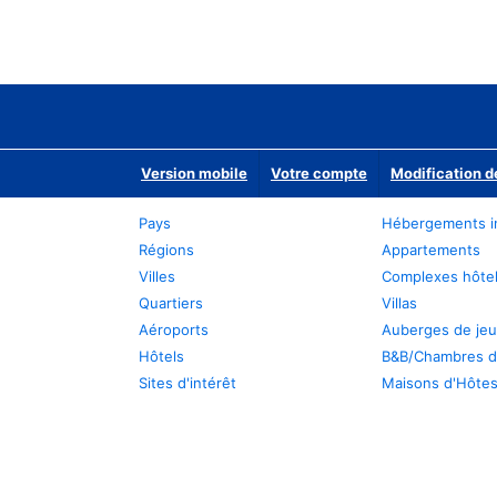
Version mobile
Votre compte
Modification d
Pays
Hébergements i
Régions
Appartements
Villes
Complexes hôtel
Quartiers
Villas
Aéroports
Auberges de je
Hôtels
B&B/Chambres d
Sites d'intérêt
Maisons d'Hôte