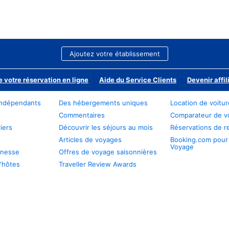
Ajoutez votre établissement
e votre réservation en ligne
Aide du Service Clients
Devenir affil
ndépendants
Des hébergements uniques
Location de voitu
Commentaires
Comparateur de v
iers
Découvrir les séjours au mois
Réservations de r
Articles de voyages
Booking.com pour
Voyage
unesse
Offres de voyage saisonnières
'hôtes
Traveller Review Awards
s