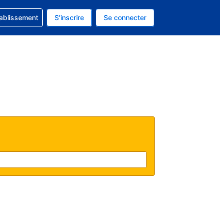
 concernant votre réservation
tablissement
S'inscrire
Se connecter
actuelle est celle-ci : Dollar américain.
e langue actuelle est celle-ci : Français.