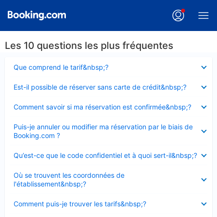
Les 10 questions les plus fréquentes
Élément
Que comprend le tarif&nbsp;?
fermé
Élément
Est-il possible de réserver sans carte de crédit&nbsp;?
fermé
Élément
Comment savoir si ma réservation est confirmée&nbsp;?
fermé
Élément
Puis-je annuler ou modifier ma réservation par le biais de
fermé
Booking.com ?
Élément
Qu’est-ce que le code confidentiel et à quoi sert-il&nbsp;?
fermé
Élément
Où se trouvent les coordonnées de
fermé
l'établissement&nbsp;?
Élément
Comment puis-je trouver les tarifs&nbsp;?
fermé