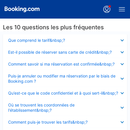
Les 10 questions les plus fréquentes
Élément
Que comprend le tarif&nbsp;?
fermé
Élément
Est-il possible de réserver sans carte de crédit&nbsp;?
fermé
Élément
Comment savoir si ma réservation est confirmée&nbsp;?
fermé
Élément
Puis-je annuler ou modifier ma réservation par le biais de
fermé
Booking.com ?
Élément
Qu’est-ce que le code confidentiel et à quoi sert-il&nbsp;?
fermé
Élément
Où se trouvent les coordonnées de
fermé
l'établissement&nbsp;?
Élément
Comment puis-je trouver les tarifs&nbsp;?
fermé