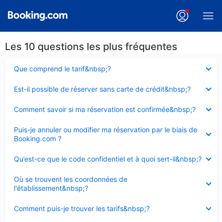
Les 10 questions les plus fréquentes
Élément
Que comprend le tarif&nbsp;?
fermé
Élément
Est-il possible de réserver sans carte de crédit&nbsp;?
fermé
Élément
Comment savoir si ma réservation est confirmée&nbsp;?
fermé
Élément
Puis-je annuler ou modifier ma réservation par le biais de
fermé
Booking.com ?
Élément
Qu’est-ce que le code confidentiel et à quoi sert-il&nbsp;?
fermé
Élément
Où se trouvent les coordonnées de
fermé
l'établissement&nbsp;?
Élément
Comment puis-je trouver les tarifs&nbsp;?
fermé