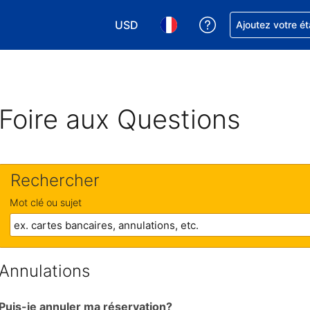
USD
Obtenez de l'aide
Ajoutez votre é
Choisissez votre devise. Votre devise 
Choisissez votre langue. Votr
Foire aux Questions
Rechercher
Mot clé ou sujet
Annulations
Puis-je annuler ma réservation?