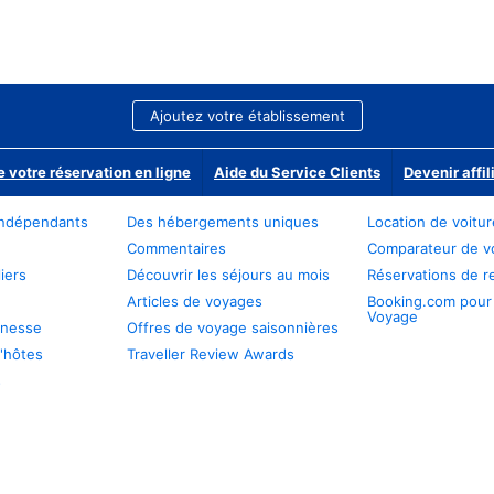
Ajoutez votre établissement
e votre réservation en ligne
Aide du Service Clients
Devenir affil
ndépendants
Des hébergements uniques
Location de voitu
Commentaires
Comparateur de v
iers
Découvrir les séjours au mois
Réservations de r
Articles de voyages
Booking.com pour
Voyage
unesse
Offres de voyage saisonnières
'hôtes
Traveller Review Awards
s