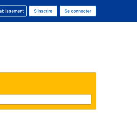
 concernant votre réservation
tablissement
S'inscrire
Se connecter
actuelle est celle-ci : Dollar américain.
e langue actuelle est celle-ci : Français.