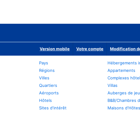
Version mobile
Votre compte
Modification d
Pays
Hébergements i
Régions
Appartements
Villes
Complexes hôtel
Quartiers
Villas
Aéroports
Auberges de je
Hôtels
B&B/Chambres d
Sites d'intérêt
Maisons d'Hôte