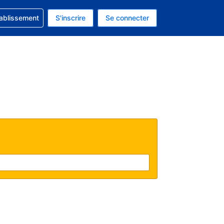
 concernant votre réservation
tablissement
S'inscrire
Se connecter
actuelle est celle-ci : Dollar américain.
e langue actuelle est celle-ci : Français.