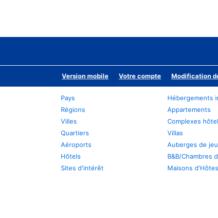
Version mobile
Votre compte
Modification d
Pays
Hébergements i
Régions
Appartements
Villes
Complexes hôtel
Quartiers
Villas
Aéroports
Auberges de je
Hôtels
B&B/Chambres d
Sites d'intérêt
Maisons d'Hôte