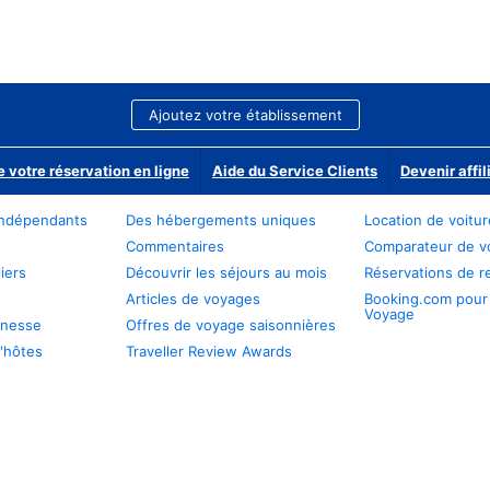
Ajoutez votre établissement
e votre réservation en ligne
Aide du Service Clients
Devenir affil
ndépendants
Des hébergements uniques
Location de voitu
Commentaires
Comparateur de v
iers
Découvrir les séjours au mois
Réservations de r
Articles de voyages
Booking.com pour
Voyage
unesse
Offres de voyage saisonnières
'hôtes
Traveller Review Awards
s