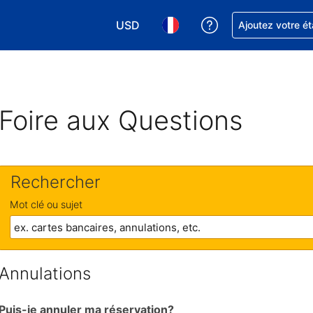
USD
Obtenez de l'aide
Ajoutez votre é
Choisissez votre devise. Votre devise 
Choisissez votre langue. Votr
Foire aux Questions
Rechercher
Mot clé ou sujet
Annulations
Puis-je annuler ma réservation?