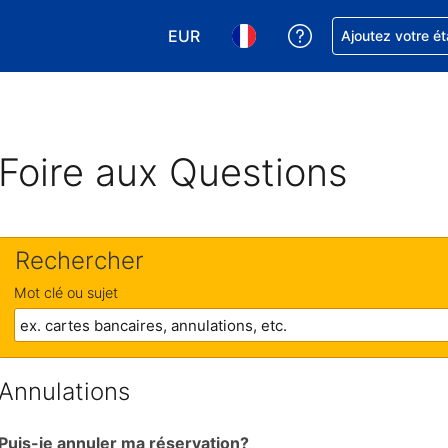
EUR
Obtenez de l'aide
Ajoutez votre é
Choisissez votre devise. Votre devise
Choisissez votre langue. Votr
Foire aux Questions
Rechercher
Mot clé ou sujet
Annulations
Puis-je annuler ma réservation?