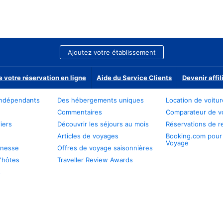
Ajoutez votre établissement
e votre réservation en ligne
Aide du Service Clients
Devenir affil
ndépendants
Des hébergements uniques
Location de voitu
Commentaires
Comparateur de v
iers
Découvrir les séjours au mois
Réservations de r
Articles de voyages
Booking.com pour
Voyage
unesse
Offres de voyage saisonnières
'hôtes
Traveller Review Awards
s