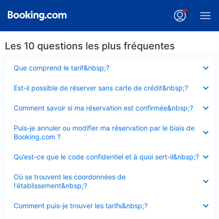
Les 10 questions les plus fréquentes
Élément
Que comprend le tarif&nbsp;?
fermé
Élément
Est-il possible de réserver sans carte de crédit&nbsp;?
fermé
Élément
Comment savoir si ma réservation est confirmée&nbsp;?
fermé
Élément
Puis-je annuler ou modifier ma réservation par le biais de
fermé
Booking.com ?
Élément
Qu’est-ce que le code confidentiel et à quoi sert-il&nbsp;?
fermé
Élément
Où se trouvent les coordonnées de
fermé
l'établissement&nbsp;?
Élément
Comment puis-je trouver les tarifs&nbsp;?
fermé