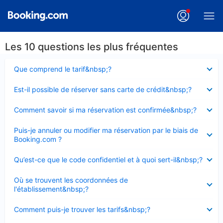
Les 10 questions les plus fréquentes
Élément
Que comprend le tarif&nbsp;?
fermé
Élément
Est-il possible de réserver sans carte de crédit&nbsp;?
fermé
Élément
Comment savoir si ma réservation est confirmée&nbsp;?
fermé
Élément
Puis-je annuler ou modifier ma réservation par le biais de
fermé
Booking.com ?
Élément
Qu’est-ce que le code confidentiel et à quoi sert-il&nbsp;?
fermé
Élément
Où se trouvent les coordonnées de
fermé
l'établissement&nbsp;?
Élément
Comment puis-je trouver les tarifs&nbsp;?
fermé