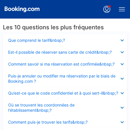
Les 10 questions les plus fréquentes
Élément
Que comprend le tarif&nbsp;?
fermé
Élément
Est-il possible de réserver sans carte de crédit&nbsp;?
fermé
Élément
Comment savoir si ma réservation est confirmée&nbsp;?
fermé
Élément
Puis-je annuler ou modifier ma réservation par le biais de
fermé
Booking.com ?
Élément
Qu’est-ce que le code confidentiel et à quoi sert-il&nbsp;?
fermé
Élément
Où se trouvent les coordonnées de
fermé
l'établissement&nbsp;?
Élément
Comment puis-je trouver les tarifs&nbsp;?
fermé