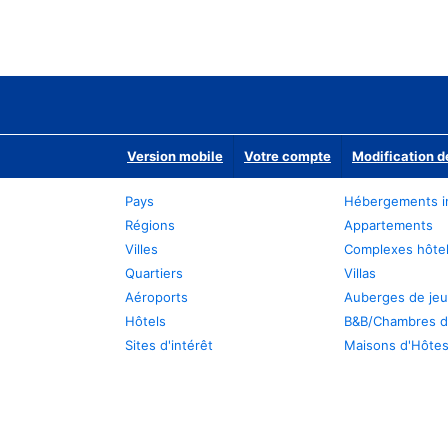
Version mobile
Votre compte
Modification d
Pays
Hébergements i
Régions
Appartements
Villes
Complexes hôtel
Quartiers
Villas
Aéroports
Auberges de je
Hôtels
B&B/Chambres d
Sites d'intérêt
Maisons d'Hôte