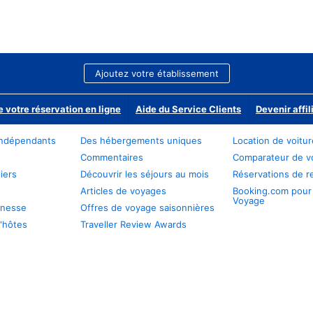
Ajoutez votre établissement
e votre réservation en ligne
Aide du Service Clients
Devenir affil
ndépendants
Des hébergements uniques
Location de voitu
Commentaires
Comparateur de v
iers
Découvrir les séjours au mois
Réservations de r
Articles de voyages
Booking.com pour
Voyage
unesse
Offres de voyage saisonnières
'hôtes
Traveller Review Awards
s