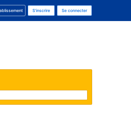
 concernant votre réservation
tablissement
S'inscrire
Se connecter
actuelle est celle-ci : Dollar américain.
e langue actuelle est celle-ci : Français.