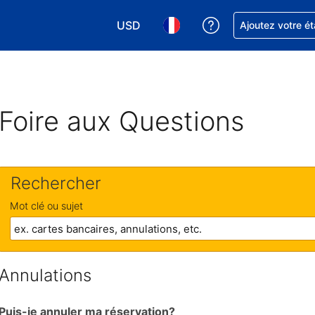
USD
Obtenez de l'aide
Ajoutez votre é
Choisissez votre devise. Votre devise 
Choisissez votre langue. Votr
Foire aux Questions
Rechercher
Mot clé ou sujet
Annulations
Puis-je annuler ma réservation?