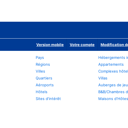
Version mobile
Votre compte
Modification d
Pays
Hébergements i
Régions
Appartements
Villes
Complexes hôtel
Quartiers
Villas
Aéroports
Auberges de je
Hôtels
B&B/Chambres d
Sites d'intérêt
Maisons d'Hôte