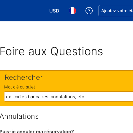
USD
Obtenez de l'aide
Ajoutez votre é
Choisissez votre devise. Votre devise 
Choisissez votre langue. Votr
Foire aux Questions
Rechercher
Mot clé ou sujet
Annulations
Puis-je annuler ma réservation?