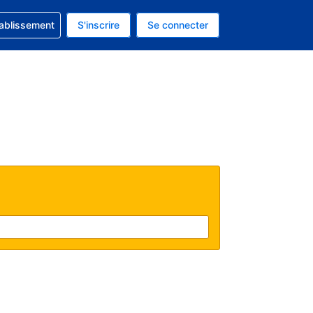
 concernant votre réservation
tablissement
S'inscrire
Se connecter
actuelle est celle-ci : Dollar américain.
e langue actuelle est celle-ci : Français.