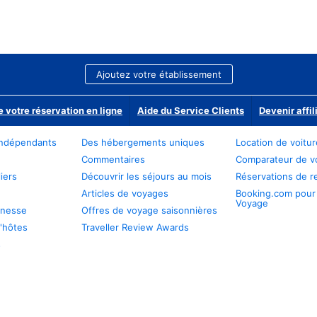
Ajoutez votre établissement
e votre réservation en ligne
Aide du Service Clients
Devenir affil
ndépendants
Des hébergements uniques
Location de voitu
Commentaires
Comparateur de v
iers
Découvrir les séjours au mois
Réservations de r
Articles de voyages
Booking.com pour
Voyage
unesse
Offres de voyage saisonnières
'hôtes
Traveller Review Awards
s