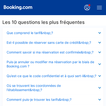
Les 10 questions les plus fréquentes
Élément
Que comprend le tarif&nbsp;?
fermé
Élément
Est-il possible de réserver sans carte de crédit&nbsp;?
fermé
Élément
Comment savoir si ma réservation est confirmée&nbsp;?
fermé
Élément
Puis-je annuler ou modifier ma réservation par le biais de
fermé
Booking.com ?
Élément
Qu’est-ce que le code confidentiel et à quoi sert-il&nbsp;?
fermé
Élément
Où se trouvent les coordonnées de
fermé
l'établissement&nbsp;?
Élément
Comment puis-je trouver les tarifs&nbsp;?
fermé