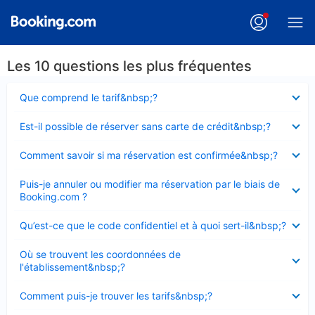
Les 10 questions les plus fréquentes
Élément
Que comprend le tarif&nbsp;?
fermé
Élément
Est-il possible de réserver sans carte de crédit&nbsp;?
fermé
Élément
Comment savoir si ma réservation est confirmée&nbsp;?
fermé
Élément
Puis-je annuler ou modifier ma réservation par le biais de
fermé
Booking.com ?
Élément
Qu’est-ce que le code confidentiel et à quoi sert-il&nbsp;?
fermé
Élément
Où se trouvent les coordonnées de
fermé
l'établissement&nbsp;?
Élément
Comment puis-je trouver les tarifs&nbsp;?
fermé