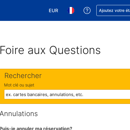
EUR
Obtenez de l'aide
Ajoutez votre é
Choisissez votre devise. Votre devise
Choisissez votre langue. Votr
Foire aux Questions
Rechercher
Mot clé ou sujet
Annulations
Puis-je annuler ma réservation?