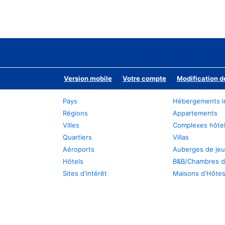
Version mobile
Votre compte
Modification d
Pays
Hébergements i
Régions
Appartements
Villes
Complexes hôtel
Quartiers
Villas
Aéroports
Auberges de je
Hôtels
B&B/Chambres d
Sites d'intérêt
Maisons d'Hôte