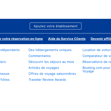
Ajoutez votre établissement
e votre réservation en ligne
Aide du Service Clients
Devenir affil
ndépendants
Des hébergements uniques
Location de voitu
Commentaires
Comparateur de v
iers
Découvrir les séjours au mois
Réservations de r
Articles de voyages
Booking.com pour
Voyage
unesse
Offres de voyage saisonnières
'hôtes
Traveller Review Awards
s