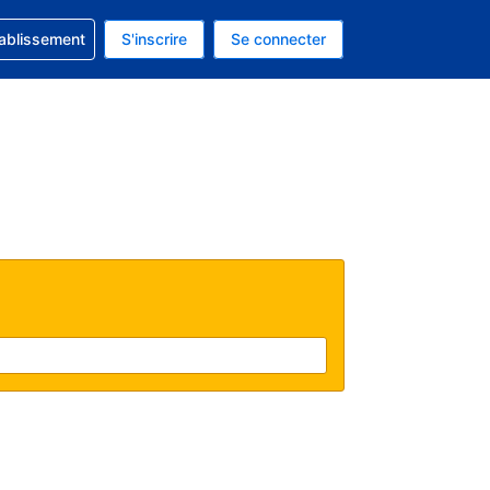
 concernant votre réservation
tablissement
S'inscrire
Se connecter
 actuelle est celle-ci : EUR.
e langue actuelle est celle-ci : Français.