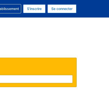
 concernant votre réservation
tablissement
S'inscrire
Se connecter
 actuelle est celle-ci : EUR.
e langue actuelle est celle-ci : Français.