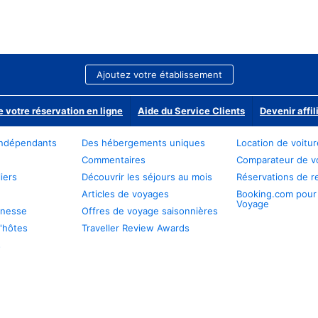
Ajoutez votre établissement
e votre réservation en ligne
Aide du Service Clients
Devenir affil
ndépendants
Des hébergements uniques
Location de voitu
Commentaires
Comparateur de v
iers
Découvrir les séjours au mois
Réservations de r
Articles de voyages
Booking.com pour
Voyage
unesse
Offres de voyage saisonnières
'hôtes
Traveller Review Awards
s