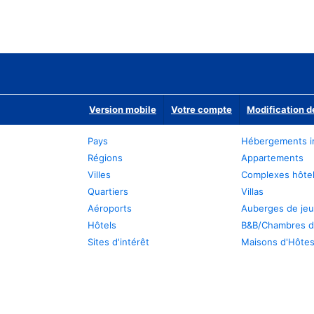
Version mobile
Votre compte
Modification d
Pays
Hébergements i
Régions
Appartements
Villes
Complexes hôtel
Quartiers
Villas
Aéroports
Auberges de je
Hôtels
B&B/Chambres d
Sites d'intérêt
Maisons d'Hôte