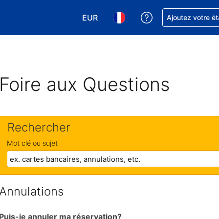
EUR
Obtenez de l'aide
Ajoutez votre é
Choisissez votre devise. Votre devise
Choisissez votre langue. Votr
Foire aux Questions
Rechercher
Mot clé ou sujet
Annulations
Puis-je annuler ma réservation?