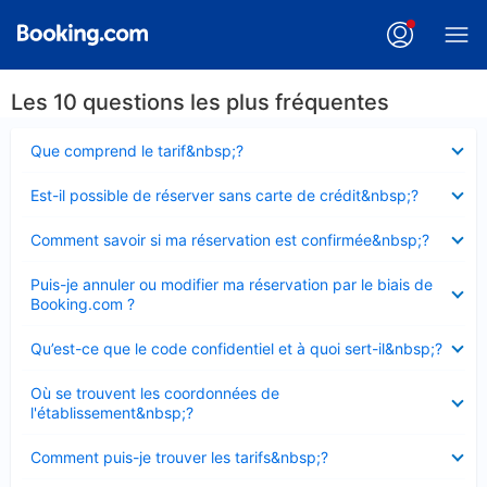
Les 10 questions les plus fréquentes
Élément
Que comprend le tarif&nbsp;?
fermé
Élément
Est-il possible de réserver sans carte de crédit&nbsp;?
fermé
Élément
Comment savoir si ma réservation est confirmée&nbsp;?
fermé
Élément
Puis-je annuler ou modifier ma réservation par le biais de
fermé
Booking.com ?
Élément
Qu’est-ce que le code confidentiel et à quoi sert-il&nbsp;?
fermé
Élément
Où se trouvent les coordonnées de
fermé
l'établissement&nbsp;?
Élément
Comment puis-je trouver les tarifs&nbsp;?
fermé