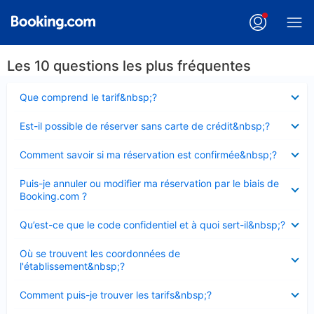
Les 10 questions les plus fréquentes
Élément
Que comprend le tarif&nbsp;?
fermé
Élément
Est-il possible de réserver sans carte de crédit&nbsp;?
fermé
Élément
Comment savoir si ma réservation est confirmée&nbsp;?
fermé
Élément
Puis-je annuler ou modifier ma réservation par le biais de
fermé
Booking.com ?
Élément
Qu’est-ce que le code confidentiel et à quoi sert-il&nbsp;?
fermé
Élément
Où se trouvent les coordonnées de
fermé
l'établissement&nbsp;?
Élément
Comment puis-je trouver les tarifs&nbsp;?
fermé