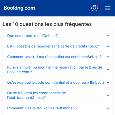
Les 10 questions les plus fréquentes
Élément
Que comprend le tarif&nbsp;?
fermé
Élément
Est-il possible de réserver sans carte de crédit&nbsp;?
fermé
Élément
Comment savoir si ma réservation est confirmée&nbsp;?
fermé
Élément
Puis-je annuler ou modifier ma réservation par le biais de
fermé
Booking.com ?
Élément
Qu’est-ce que le code confidentiel et à quoi sert-il&nbsp;?
fermé
Élément
Où se trouvent les coordonnées de
fermé
l'établissement&nbsp;?
Élément
Comment puis-je trouver les tarifs&nbsp;?
fermé