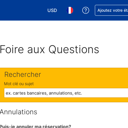
USD
Obtenez de l'aide
Ajoutez votre é
Choisissez votre devise. Votre devise 
Choisissez votre langue. Votr
Foire aux Questions
Rechercher
Mot clé ou sujet
Annulations
Puis-je annuler ma réservation?