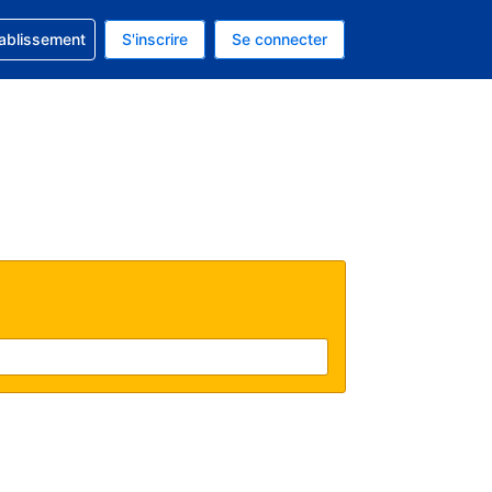
 concernant votre réservation
tablissement
S'inscrire
Se connecter
actuelle est celle-ci : Dollar américain.
e langue actuelle est celle-ci : Français.