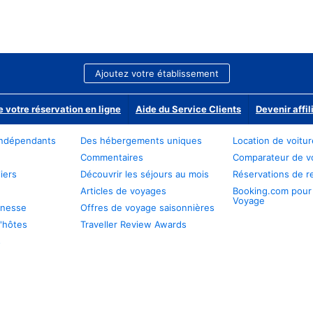
Ajoutez votre établissement
e votre réservation en ligne
Aide du Service Clients
Devenir affil
ndépendants
Des hébergements uniques
Location de voitu
Commentaires
Comparateur de v
iers
Découvrir les séjours au mois
Réservations de r
Articles de voyages
Booking.com pour
Voyage
unesse
Offres de voyage saisonnières
'hôtes
Traveller Review Awards
s