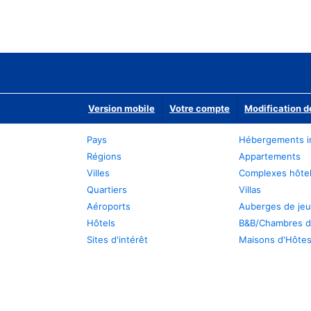
Version mobile
Votre compte
Modification d
Pays
Hébergements i
Régions
Appartements
Villes
Complexes hôtel
Quartiers
Villas
Aéroports
Auberges de je
Hôtels
B&B/Chambres d
Sites d'intérêt
Maisons d'Hôte