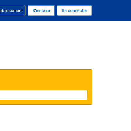
 concernant votre réservation
tablissement
S'inscrire
Se connecter
actuelle est celle-ci : Dollar américain.
e langue actuelle est celle-ci : Français.