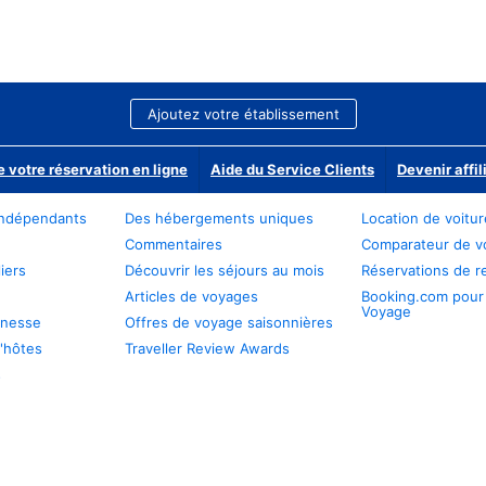
Ajoutez votre établissement
e votre réservation en ligne
Aide du Service Clients
Devenir affil
ndépendants
Des hébergements uniques
Location de voitu
Commentaires
Comparateur de v
iers
Découvrir les séjours au mois
Réservations de r
Articles de voyages
Booking.com pour
Voyage
unesse
Offres de voyage saisonnières
'hôtes
Traveller Review Awards
s