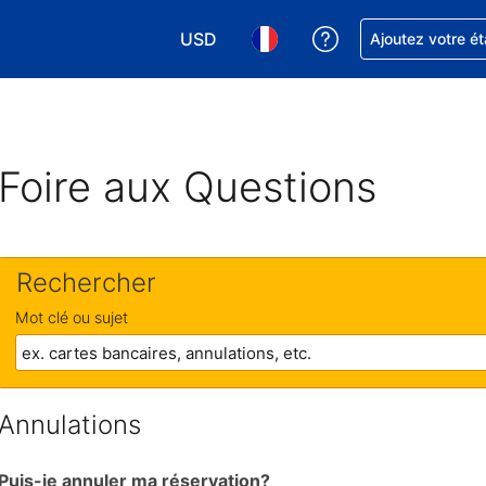
USD
Obtenez de l'aide
Ajoutez votre é
Choisissez votre devise. Votre devise 
Choisissez votre langue. Votr
Foire aux Questions
Rechercher
Mot clé ou sujet
Annulations
Puis-je annuler ma réservation?