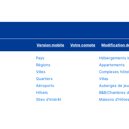
Version mobile
Votre compte
Modification d
Pays
Hébergements i
Régions
Appartements
Villes
Complexes hôtel
Quartiers
Villas
Aéroports
Auberges de je
Hôtels
B&B/Chambres d
Sites d'intérêt
Maisons d'Hôte