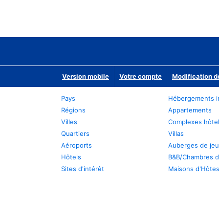
Version mobile
Votre compte
Modification d
Pays
Hébergements i
Régions
Appartements
Villes
Complexes hôtel
Quartiers
Villas
Aéroports
Auberges de je
Hôtels
B&B/Chambres d
Sites d'intérêt
Maisons d'Hôte