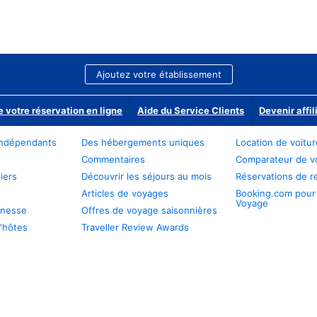
Ajoutez votre établissement
e votre réservation en ligne
Aide du Service Clients
Devenir affil
ndépendants
Des hébergements uniques
Location de voitu
Commentaires
Comparateur de v
iers
Découvrir les séjours au mois
Réservations de r
Articles de voyages
Booking.com pour
Voyage
unesse
Offres de voyage saisonnières
'hôtes
Traveller Review Awards
s