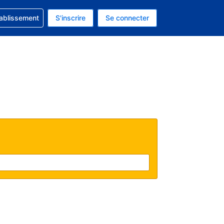
 concernant votre réservation
tablissement
S'inscrire
Se connecter
 actuelle est celle-ci : EUR.
e langue actuelle est celle-ci : Français.