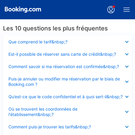
Les 10 questions les plus fréquentes
Élément
Que comprend le tarif&nbsp;?
fermé
Élément
Est-il possible de réserver sans carte de crédit&nbsp;?
fermé
Élément
Comment savoir si ma réservation est confirmée&nbsp;?
fermé
Élément
Puis-je annuler ou modifier ma réservation par le biais de
fermé
Booking.com ?
Élément
Qu’est-ce que le code confidentiel et à quoi sert-il&nbsp;?
fermé
Élément
Où se trouvent les coordonnées de
fermé
l'établissement&nbsp;?
Élément
Comment puis-je trouver les tarifs&nbsp;?
fermé