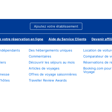
Ajoutez votre établissement
e votre réservation en ligne
Aide du Service Clients
Devenir affil
ndépendants
Des hébergements uniques
Location de voitu
Commentaires
Comparateur de v
iers
Découvrir les séjours au mois
Réservations de r
Articles de voyages
Booking.com pour
Voyage
unesse
Offres de voyage saisonnières
'hôtes
Traveller Review Awards
s