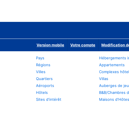
Version mobile
Votre compte
Modification d
Pays
Hébergements i
Régions
Appartements
Villes
Complexes hôtel
Quartiers
Villas
Aéroports
Auberges de je
Hôtels
B&B/Chambres d
Sites d'intérêt
Maisons d'Hôte