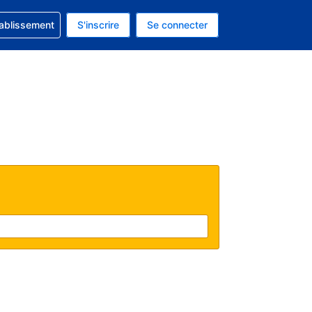
 concernant votre réservation
tablissement
S'inscrire
Se connecter
 actuelle est celle-ci : EUR.
e langue actuelle est celle-ci : Français.