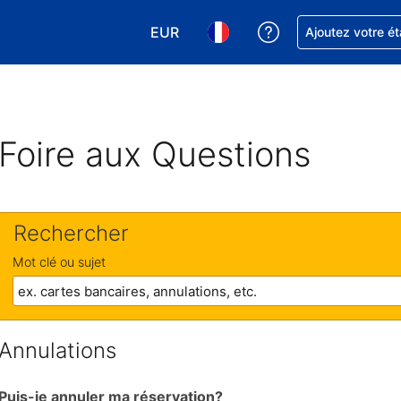
EUR
Obtenez de l'aide
Ajoutez votre é
Choisissez votre devise. Votre devise
Choisissez votre langue. Votr
Foire aux Questions
Rechercher
Mot clé ou sujet
Annulations
Puis-je annuler ma réservation?