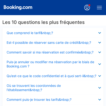
Les 10 questions les plus fréquentes
Élément
Que comprend le tarif&nbsp;?
fermé
Élément
Est-il possible de réserver sans carte de crédit&nbsp;?
fermé
Élément
Comment savoir si ma réservation est confirmée&nbsp;?
fermé
Élément
Puis-je annuler ou modifier ma réservation par le biais de
fermé
Booking.com ?
Élément
Qu’est-ce que le code confidentiel et à quoi sert-il&nbsp;?
fermé
Élément
Où se trouvent les coordonnées de
fermé
l'établissement&nbsp;?
Élément
Comment puis-je trouver les tarifs&nbsp;?
fermé