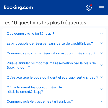
Les 10 questions les plus fréquentes
Élément
Que comprend le tarif&nbsp;?
fermé
Élément
Est-il possible de réserver sans carte de crédit&nbsp;?
fermé
Élément
Comment savoir si ma réservation est confirmée&nbsp;?
fermé
Élément
Puis-je annuler ou modifier ma réservation par le biais de
fermé
Booking.com ?
Élément
Qu’est-ce que le code confidentiel et à quoi sert-il&nbsp;?
fermé
Élément
Où se trouvent les coordonnées de
fermé
l'établissement&nbsp;?
Élément
Comment puis-je trouver les tarifs&nbsp;?
fermé