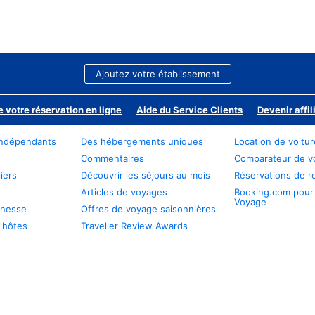
Ajoutez votre établissement
e votre réservation en ligne
Aide du Service Clients
Devenir affil
ndépendants
Des hébergements uniques
Location de voitu
Commentaires
Comparateur de v
iers
Découvrir les séjours au mois
Réservations de r
Articles de voyages
Booking.com pour
Voyage
unesse
Offres de voyage saisonnières
'hôtes
Traveller Review Awards
s