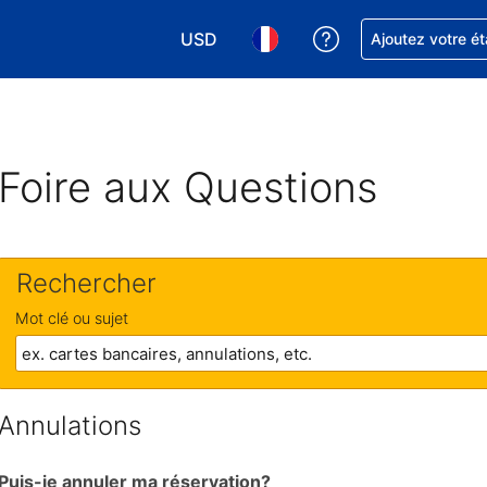
USD
Obtenez de l'aide
Ajoutez votre é
Choisissez votre devise. Votre devise 
Choisissez votre langue. Votr
Foire aux Questions
Rechercher
Mot clé ou sujet
Annulations
Puis-je annuler ma réservation?