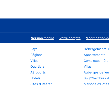
Version mobile
Votre compte
Modification d
Pays
Hébergements i
Régions
Appartements
Villes
Complexes hôtel
Quartiers
Villas
Aéroports
Auberges de je
Hôtels
B&B/Chambres d
Sites d'intérêt
Maisons d'Hôte