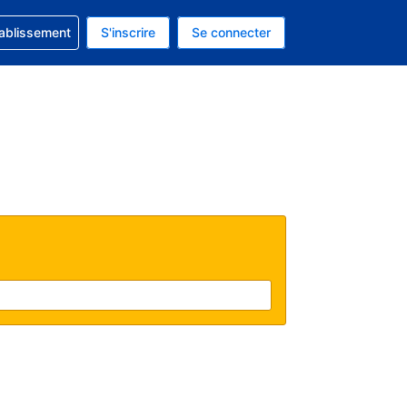
 concernant votre réservation
tablissement
S'inscrire
Se connecter
actuelle est celle-ci : Dollar américain.
e langue actuelle est celle-ci : Français.