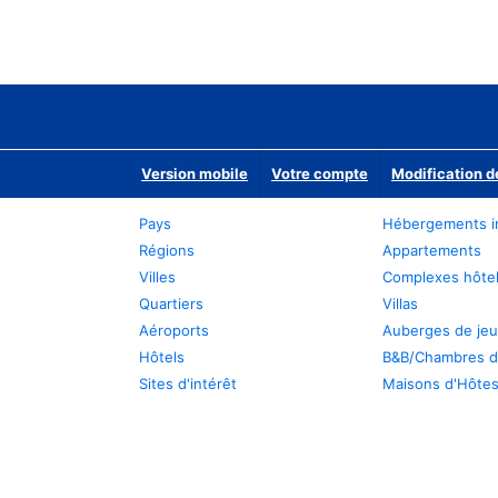
Version mobile
Votre compte
Modification d
Pays
Hébergements i
Régions
Appartements
Villes
Complexes hôtel
Quartiers
Villas
Aéroports
Auberges de je
Hôtels
B&B/Chambres d
Sites d'intérêt
Maisons d'Hôte