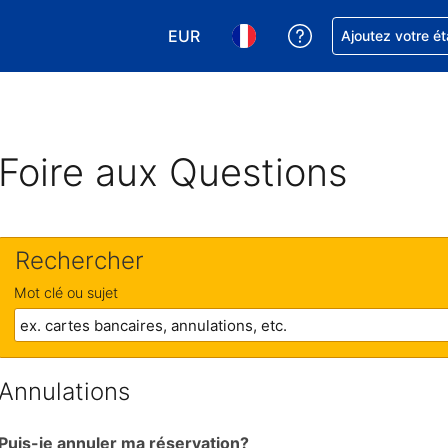
EUR
Obtenez de l'aide
Ajoutez votre é
Choisissez votre devise. Votre devise
Choisissez votre langue. Votr
Foire aux Questions
Rechercher
Mot clé ou sujet
Annulations
Puis-je annuler ma réservation?