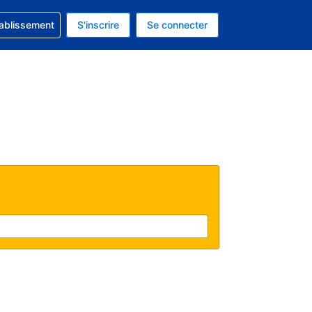
 concernant votre réservation
tablissement
S'inscrire
Se connecter
 actuelle est celle-ci : EUR.
e langue actuelle est celle-ci : Français.