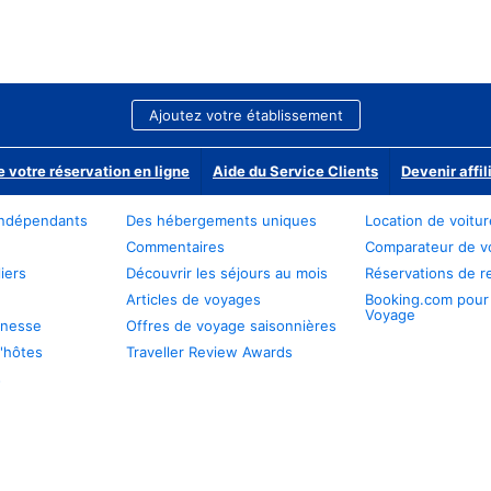
Ajoutez votre établissement
e votre réservation en ligne
Aide du Service Clients
Devenir affil
ndépendants
Des hébergements uniques
Location de voitu
Commentaires
Comparateur de v
iers
Découvrir les séjours au mois
Réservations de r
Articles de voyages
Booking.com pour
Voyage
unesse
Offres de voyage saisonnières
'hôtes
Traveller Review Awards
s