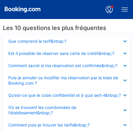
Les 10 questions les plus fréquentes
Élément
Que comprend le tarif&nbsp;?
fermé
Élément
Est-il possible de réserver sans carte de crédit&nbsp;?
fermé
Élément
Comment savoir si ma réservation est confirmée&nbsp;?
fermé
Élément
Puis-je annuler ou modifier ma réservation par le biais de
fermé
Booking.com ?
Élément
Qu’est-ce que le code confidentiel et à quoi sert-il&nbsp;?
fermé
Élément
Où se trouvent les coordonnées de
fermé
l'établissement&nbsp;?
Élément
Comment puis-je trouver les tarifs&nbsp;?
fermé