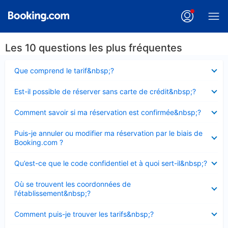
Les 10 questions les plus fréquentes
Élément
Que comprend le tarif&nbsp;?
fermé
Élément
Est-il possible de réserver sans carte de crédit&nbsp;?
fermé
Élément
Comment savoir si ma réservation est confirmée&nbsp;?
fermé
Élément
Puis-je annuler ou modifier ma réservation par le biais de
fermé
Booking.com ?
Élément
Qu’est-ce que le code confidentiel et à quoi sert-il&nbsp;?
fermé
Élément
Où se trouvent les coordonnées de
fermé
l'établissement&nbsp;?
Élément
Comment puis-je trouver les tarifs&nbsp;?
fermé