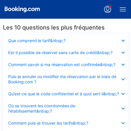
Les 10 questions les plus fréquentes
Élément
Que comprend le tarif&nbsp;?
fermé
Élément
Est-il possible de réserver sans carte de crédit&nbsp;?
fermé
Élément
Comment savoir si ma réservation est confirmée&nbsp;?
fermé
Élément
Puis-je annuler ou modifier ma réservation par le biais de
fermé
Booking.com ?
Élément
Qu’est-ce que le code confidentiel et à quoi sert-il&nbsp;?
fermé
Élément
Où se trouvent les coordonnées de
fermé
l'établissement&nbsp;?
Élément
Comment puis-je trouver les tarifs&nbsp;?
fermé