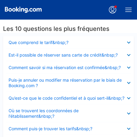
Les 10 questions les plus fréquentes
Élément
Que comprend le tarif&nbsp;?
fermé
Élément
Est-il possible de réserver sans carte de crédit&nbsp;?
fermé
Élément
Comment savoir si ma réservation est confirmée&nbsp;?
fermé
Élément
Puis-je annuler ou modifier ma réservation par le biais de
fermé
Booking.com ?
Élément
Qu’est-ce que le code confidentiel et à quoi sert-il&nbsp;?
fermé
Élément
Où se trouvent les coordonnées de
fermé
l'établissement&nbsp;?
Élément
Comment puis-je trouver les tarifs&nbsp;?
fermé