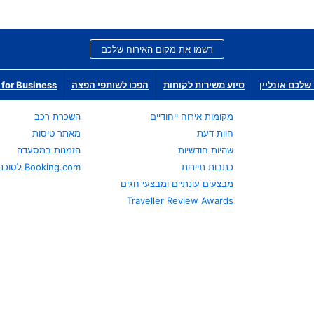
רשמו את מקום האירוח שלכם
שלכם אונליין
סיוע משירות לקוחות
הפכו לשותפי הפצה
for Business
מקומות אירוח ייחודיים
השכרת רכב
חוות דעת
מאתר טיסות
שהיות חודשיות
הזמנות במסעדה
כתבות תיירות
Booking.com לסוכני נסיעות
מבצעים עונתיים ומבצעי חגים
Traveller Review Awards