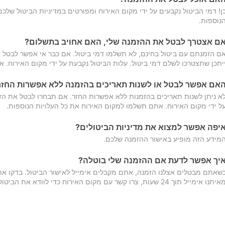
ן! דמי הביטול נקבעים על ידי מקום האירוח ומפורטים במדיניות הביטול של
נוספות.
ם אצטרך לבטל את ההזמנה שלי, האם אחויב בתשלום?
ם הזמנתם עם ביטול בחינם, לא תשלמו דמי ביטול. אם כבר אי אפשר לבטל א
יתכן שתצטרכו לשלם דמי ביטול. עלות הביטול נקבעת על ידי מקום האירוח. 
אם אפשר לבטל או לשנות תאריכים בהזמנה ללא אפשרות החזר
א ניתן לשנות תאריכים בהזמנות ללא אפשרות החזר. אם תבחרו לבטל את הז
ל ידי מקום האירוח. אתם תשלמו למקום האירוח את כל העלויות הנוספות.
יפה אפשר למצוא את מדיניות הביטולים?
מידע הזה מופיע באישור ההזמנה שלכם.
יך אפשר לדעת אם ההזמנה שלי בוטלה?
שאתם מבטלים אצלנו הזמנה, אתם מקבלים אימייל לאישור הביטול. בדקו א
יתנו אימייל תוך 24 שעות, צרו קשר עם מקום האירוח כדי לוודא את הביטול.