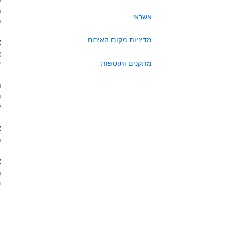
כ
אשראי
ה
מדיניות מקום האירוח
א
א
מתקנים ותוספות
י
ה
ל
ע
א
ה
א
כ
מא