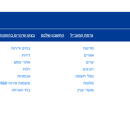
גרסת המובייל
החשבון שלכם
בצעו שינויים בהזמנה 
מדינות
בתים ודירות
אזורים
דירות
ערים
אתרי נופש
רובעים
וילות
נמלי תעופה
אכסניות
מלונות
מקומות אירוח B&B
מוקדי עניין
בתי הארחה