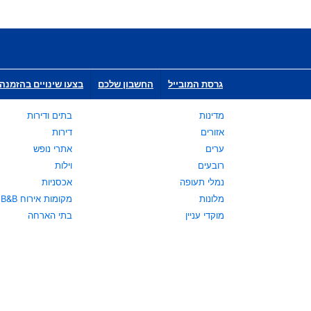
גרסת המובייל
החשבון שלכם
בצעו שינויים בהזמנה 
מדינות
בתים ודירות
אזורים
דירות
ערים
אתרי נופש
רובעים
וילות
נמלי תעופה
אכסניות
מלונות
מקומות אירוח B&B
מוקדי עניין
בתי הארחה