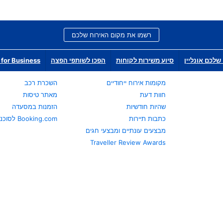
רשמו את מקום האירוח שלכם
שלכם אונליין
סיוע משירות לקוחות
הפכו לשותפי הפצה
for Business
מקומות אירוח ייחודיים
השכרת רכב
חוות דעת
מאתר טיסות
שהיות חודשיות
הזמנות במסעדה
כתבות תיירות
Booking.com לסוכני נסיעות
מבצעים עונתיים ומבצעי חגים
Traveller Review Awards