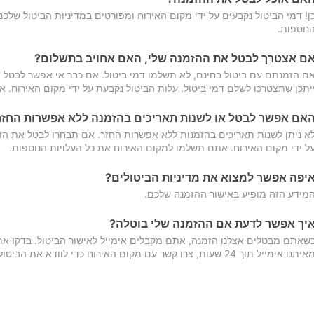
ן! דמי הביטול נקבעים על ידי מקום האירוח ומפורטים במדיניות הביטול של
נוספות.
ם אצטרך לבטל את ההזמנה שלי, האם אחויב בתשלום?
ם הזמנתם עם ביטול בחינם, לא תשלמו דמי ביטול. אם כבר אי אפשר לבטל א
יתכן שתצטרכו לשלם דמי ביטול. עלות הביטול נקבעת על ידי מקום האירוח. 
אם אפשר לבטל או לשנות תאריכים בהזמנה ללא אפשרות החזר
א ניתן לשנות תאריכים בהזמנות ללא אפשרות החזר. אם תבחרו לבטל את הז
ל ידי מקום האירוח. אתם תשלמו למקום האירוח את כל העלויות הנוספות.
יפה אפשר למצוא את מדיניות הביטולים?
מידע הזה מופיע באישור ההזמנה שלכם.
יך אפשר לדעת אם ההזמנה שלי בוטלה?
שאתם מבטלים אצלנו הזמנה, אתם מקבלים אימייל לאישור הביטול. בדקו א
יתנו אימייל תוך 24 שעות, צרו קשר עם מקום האירוח כדי לוודא את הביטול.