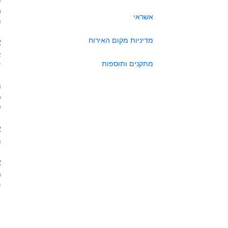
כ
אשראי
ה
מדיניות מקום האירוח
א
א
מתקנים ותוספות
י
ה
ל
ע
א
ה
א
כ
מא