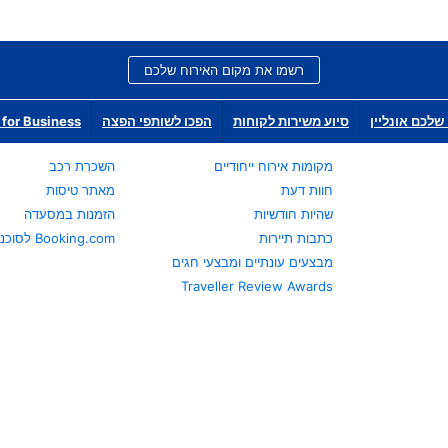
רשמו את מקום האירוח שלכם
שלכם אונליין
סיוע משירות לקוחות
הפכו לשותפי הפצה
for Business
מקומות אירוח ייחודיים
השכרת רכב
חוות דעת
מאתר טיסות
שהיות חודשיות
הזמנות במסעדה
כתבות תיירות
Booking.com לסוכני נסיעות
מבצעים עונתיים ומבצעי חגים
Traveller Review Awards