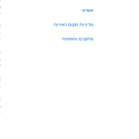
כ
אשראי
ה
מדיניות מקום האירוח
א
א
מתקנים ותוספות
י
ה
ל
ע
א
ה
א
כ
מא