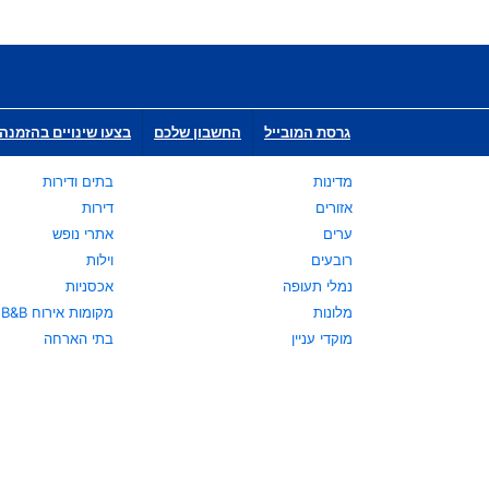
גרסת המובייל
החשבון שלכם
בצעו שינויים בהזמנה 
מדינות
בתים ודירות
אזורים
דירות
ערים
אתרי נופש
רובעים
וילות
נמלי תעופה
אכסניות
מלונות
מקומות אירוח B&B
מוקדי עניין
בתי הארחה