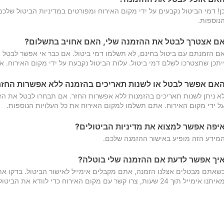
ן! דמי הביטול נקבעים על ידי מקום האירוח ומפורטים במדיניות הביטול של
נוספות.
ם אצטרך לבטל את ההזמנה שלי, האם אחויב בתשלום?
ם הזמנתם עם ביטול בחינם, לא תשלמו דמי ביטול. אם כבר אי אפשר לבטל א
יתכן שתצטרכו לשלם דמי ביטול. עלות הביטול נקבעת על ידי מקום האירוח. 
אם אפשר לבטל או לשנות תאריכים בהזמנה ללא אפשרות החזר
א ניתן לשנות תאריכים בהזמנות ללא אפשרות החזר. אם תבחרו לבטל את הז
ל ידי מקום האירוח. אתם תשלמו למקום האירוח את כל העלויות הנוספות.
יפה אפשר למצוא את מדיניות הביטולים?
מידע הזה מופיע באישור ההזמנה שלכם.
יך אפשר לדעת אם ההזמנה שלי בוטלה?
שאתם מבטלים אצלנו הזמנה, אתם מקבלים אימייל לאישור הביטול. בדקו א
יתנו אימייל תוך 24 שעות, צרו קשר עם מקום האירוח כדי לוודא את הביטול.