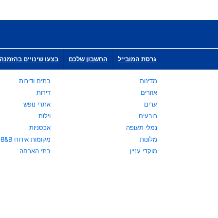
גרסת המובייל
החשבון שלכם
בצעו שינויים בהזמנה 
מדינות
בתים ודירות
אזורים
דירות
ערים
אתרי נופש
רובעים
וילות
נמלי תעופה
אכסניות
מלונות
מקומות אירוח B&B
מוקדי עניין
בתי הארחה