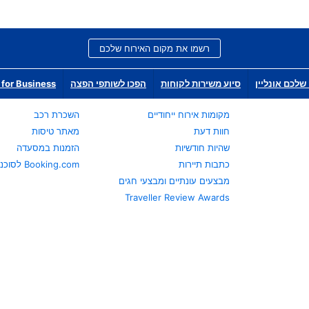
רשמו את מקום האירוח שלכם
שלכם אונליין
סיוע משירות לקוחות
הפכו לשותפי הפצה
for Business
מקומות אירוח ייחודיים
השכרת רכב
חוות דעת
מאתר טיסות
שהיות חודשיות
הזמנות במסעדה
כתבות תיירות
Booking.com לסוכני נסיעות
מבצעים עונתיים ומבצעי חגים
Traveller Review Awards