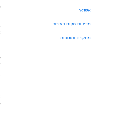
כ
אשראי
ה
מדיניות מקום האירוח
א
א
מתקנים ותוספות
י
ה
ל
ע
א
ה
א
כ
מא