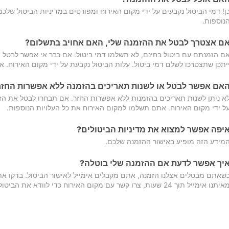
ן! דמי הביטול נקבעים על ידי מקום האירוח ומפורטים במדיניות הביטול של
נוספות.
ם אצטרך לבטל את ההזמנה שלי, האם אחויב בתשלום?
ם הזמנתם עם ביטול בחינם, לא תשלמו דמי ביטול. אם כבר אי אפשר לבטל א
יתכן שתצטרכו לשלם דמי ביטול. עלות הביטול נקבעת על ידי מקום האירוח. 
אם אפשר לבטל או לשנות תאריכים בהזמנה ללא אפשרות החזר
א ניתן לשנות תאריכים בהזמנות ללא אפשרות החזר. אם תבחרו לבטל את הז
ל ידי מקום האירוח. אתם תשלמו למקום האירוח את כל העלויות הנוספות.
יפה אפשר למצוא את מדיניות הביטולים?
מידע הזה מופיע באישור ההזמנה שלכם.
יך אפשר לדעת אם ההזמנה שלי בוטלה?
שאתם מבטלים אצלנו הזמנה, אתם מקבלים אימייל לאישור הביטול. בדקו א
יתנו אימייל תוך 24 שעות, צרו קשר עם מקום האירוח כדי לוודא את הביטול.