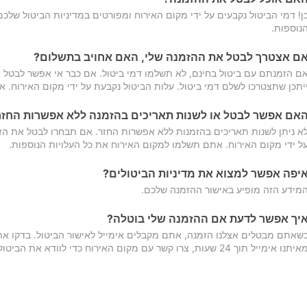
ן! דמי הביטול נקבעים על ידי מקום האירוח ומפורטים במדיניות הביטול של
נוספות.
ם אצטרך לבטל את ההזמנה שלי, האם אחויב בתשלום?
ם הזמנתם עם ביטול בחינם, לא תשלמו דמי ביטול. אם כבר אי אפשר לבטל א
יתכן שתצטרכו לשלם דמי ביטול. עלות הביטול נקבעת על ידי מקום האירוח. 
אם אפשר לבטל או לשנות תאריכים בהזמנה ללא אפשרות החזר
א ניתן לשנות תאריכים בהזמנות ללא אפשרות החזר. אם תבחרו לבטל את הז
ל ידי מקום האירוח. אתם תשלמו למקום האירוח את כל העלויות הנוספות.
יפה אפשר למצוא את מדיניות הביטולים?
מידע הזה מופיע באישור ההזמנה שלכם.
יך אפשר לדעת אם ההזמנה שלי בוטלה?
שאתם מבטלים אצלנו הזמנה, אתם מקבלים אימייל לאישור הביטול. בדקו א
יתנו אימייל תוך 24 שעות, צרו קשר עם מקום האירוח כדי לוודא את הביטול.