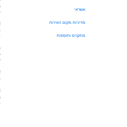
כ
אשראי
ה
מדיניות מקום האירוח
א
א
מתקנים ותוספות
י
ה
ל
ע
א
ה
א
כ
מא