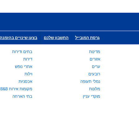
גרסת המובייל
החשבון שלכם
בצעו שינויים בהזמנה 
מדינות
בתים ודירות
אזורים
דירות
ערים
אתרי נופש
רובעים
וילות
נמלי תעופה
אכסניות
מלונות
מקומות אירוח B&B
מוקדי עניין
בתי הארחה