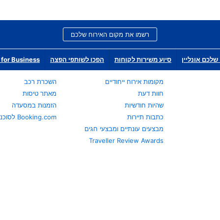
רשמו את מקום האירוח שלכם
שלכם אונליין
סיוע משירות לקוחות
הפכו לשותפי הפצה
for Business
מקומות אירוח ייחודיים
השכרת רכב
חוות דעת
מאתר טיסות
שהיות חודשיות
הזמנות במסעדה
כתבות תיירות
Booking.com לסוכני נסיעות
מבצעים עונתיים ומבצעי חגים
Traveller Review Awards