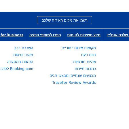
רשמו את מקום האירוח שלכם
שלכם אונליין
סיוע משירות לקוחות
הפכו לשותפי הפצה
for Business
מקומות אירוח ייחודיים
השכרת רכב
חוות דעת
מאתר טיסות
שהיות חודשיות
הזמנות במסעדה
כתבות תיירות
Booking.com לסוכני נסיעות
מבצעים עונתיים ומבצעי חגים
Traveller Review Awards