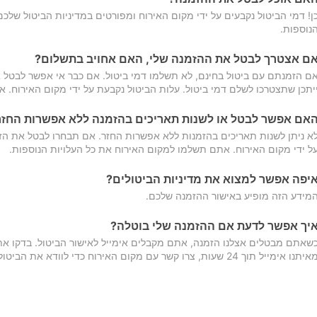
ן! דמי הביטול נקבעים על ידי מקום האירוח ומפורטים במדיניות הביטול של
נוספות.
ם אצטרך לבטל את ההזמנה שלי, האם אחויב בתשלום?
ם הזמנתם עם ביטול בחינם, לא תשלמו דמי ביטול. אם כבר אי אפשר לבטל א
יתכן שתצטרכו לשלם דמי ביטול. עלות הביטול נקבעת על ידי מקום האירוח. 
אם אפשר לבטל או לשנות תאריכים בהזמנה ללא אפשרות החזר
א ניתן לשנות תאריכים בהזמנות ללא אפשרות החזר. אם תבחרו לבטל את הז
ל ידי מקום האירוח. אתם תשלמו למקום האירוח את כל העלויות הנוספות.
יפה אפשר למצוא את מדיניות הביטולים?
מידע הזה מופיע באישור ההזמנה שלכם.
יך אפשר לדעת אם ההזמנה שלי בוטלה?
שאתם מבטלים אצלנו הזמנה, אתם מקבלים אימייל לאישור הביטול. בדקו א
יתנו אימייל תוך 24 שעות, צרו קשר עם מקום האירוח כדי לוודא את הביטול.