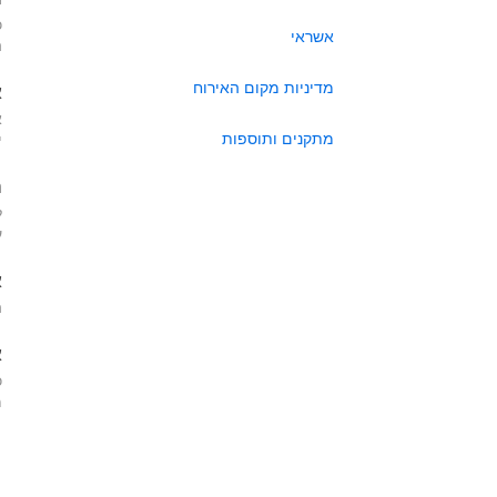
כ
אשראי
ה
מדיניות מקום האירוח
א
א
מתקנים ותוספות
י
ה
ל
ע
א
ה
א
כ
מא