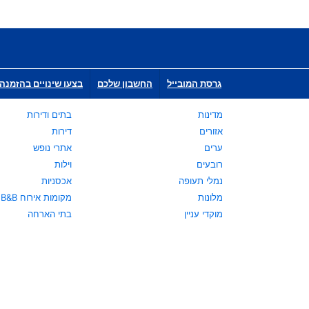
גרסת המובייל
החשבון שלכם
בצעו שינויים בהזמנה 
מדינות
בתים ודירות
אזורים
דירות
ערים
אתרי נופש
רובעים
וילות
נמלי תעופה
אכסניות
מלונות
מקומות אירוח B&B
מוקדי עניין
בתי הארחה