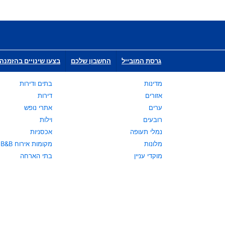
גרסת המובייל
החשבון שלכם
בצעו שינויים בהזמנה 
מדינות
בתים ודירות
אזורים
דירות
ערים
אתרי נופש
רובעים
וילות
נמלי תעופה
אכסניות
מלונות
מקומות אירוח B&B
מוקדי עניין
בתי הארחה