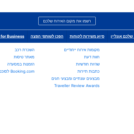
רשמו את מקום האירוח שלכם
שלכם אונליין
סיוע משירות לקוחות
הפכו לשותפי הפצה
for Business
מקומות אירוח ייחודיים
השכרת רכב
חוות דעת
מאתר טיסות
שהיות חודשיות
הזמנות במסעדה
כתבות תיירות
Booking.com לסוכני נסיעות
מבצעים עונתיים ומבצעי חגים
Traveller Review Awards