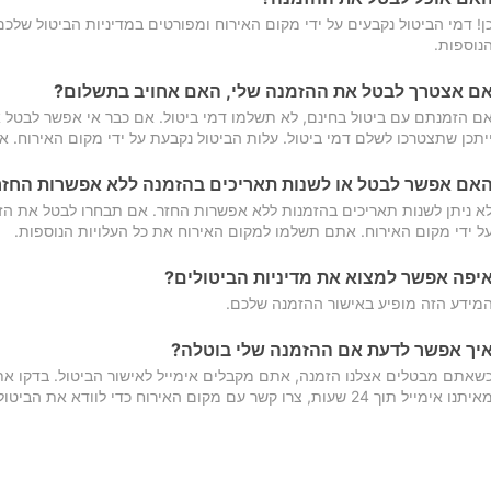
ן! דמי הביטול נקבעים על ידי מקום האירוח ומפורטים במדיניות הביטול של
נוספות.
ם אצטרך לבטל את ההזמנה שלי, האם אחויב בתשלום?
ם הזמנתם עם ביטול בחינם, לא תשלמו דמי ביטול. אם כבר אי אפשר לבטל א
יתכן שתצטרכו לשלם דמי ביטול. עלות הביטול נקבעת על ידי מקום האירוח. 
אם אפשר לבטל או לשנות תאריכים בהזמנה ללא אפשרות החזר
א ניתן לשנות תאריכים בהזמנות ללא אפשרות החזר. אם תבחרו לבטל את הז
ל ידי מקום האירוח. אתם תשלמו למקום האירוח את כל העלויות הנוספות.
יפה אפשר למצוא את מדיניות הביטולים?
מידע הזה מופיע באישור ההזמנה שלכם.
יך אפשר לדעת אם ההזמנה שלי בוטלה?
שאתם מבטלים אצלנו הזמנה, אתם מקבלים אימייל לאישור הביטול. בדקו א
יתנו אימייל תוך 24 שעות, צרו קשר עם מקום האירוח כדי לוודא את הביטול.