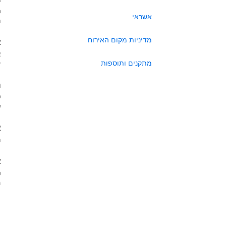
כ
אשראי
ה
מדיניות מקום האירוח
א
א
מתקנים ותוספות
י
ה
ל
ע
א
ה
א
כ
מא