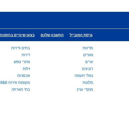
גרסת המובייל
החשבון שלכם
בצעו שינויים בהזמנה 
מדינות
בתים ודירות
אזורים
דירות
ערים
אתרי נופש
רובעים
וילות
נמלי תעופה
אכסניות
מלונות
מקומות אירוח B&B
מוקדי עניין
בתי הארחה