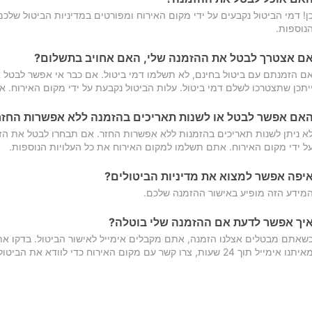
ן! דמי הביטול נקבעים על ידי מקום האירוח ומפורטים במדיניות הביטול של
נוספות.
ם אצטרך לבטל את ההזמנה שלי, האם אחויב בתשלום?
ם הזמנתם עם ביטול בחינם, לא תשלמו דמי ביטול. אם כבר אי אפשר לבטל א
יתכן שתצטרכו לשלם דמי ביטול. עלות הביטול נקבעת על ידי מקום האירוח. 
אם אפשר לבטל או לשנות תאריכים בהזמנה ללא אפשרות החזר
א ניתן לשנות תאריכים בהזמנות ללא אפשרות החזר. אם תבחרו לבטל את הז
ל ידי מקום האירוח. אתם תשלמו למקום האירוח את כל העלויות הנוספות.
יפה אפשר למצוא את מדיניות הביטולים?
מידע הזה מופיע באישור ההזמנה שלכם.
יך אפשר לדעת אם ההזמנה שלי בוטלה?
שאתם מבטלים אצלנו הזמנה, אתם מקבלים אימייל לאישור הביטול. בדקו א
יתנו אימייל תוך 24 שעות, צרו קשר עם מקום האירוח כדי לוודא את הביטול.