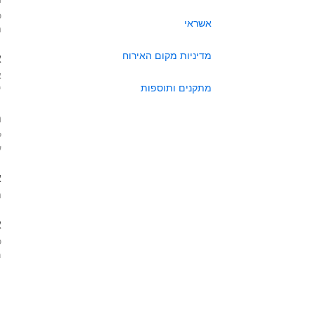
כ
אשראי
ה
מדיניות מקום האירוח
א
א
מתקנים ותוספות
י
ה
ל
ע
א
ה
א
כ
מא