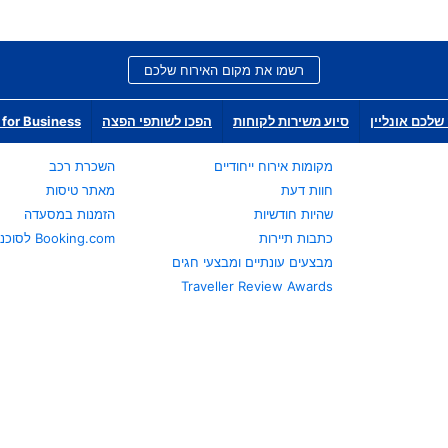
רשמו את מקום האירוח שלכם
שלכם אונליין
סיוע משירות לקוחות
הפכו לשותפי הפצה
for Business
מקומות אירוח ייחודיים
השכרת רכב
חוות דעת
מאתר טיסות
שהיות חודשיות
הזמנות במסעדה
כתבות תיירות
Booking.com לסוכני נסיעות
מבצעים עונתיים ומבצעי חגים
Traveller Review Awards