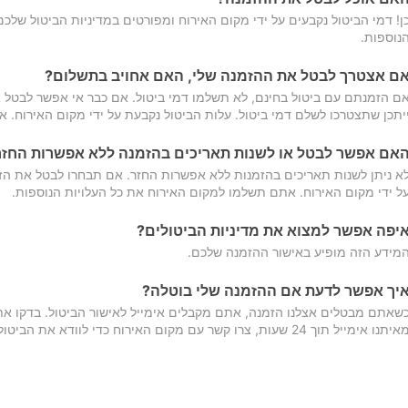
ן! דמי הביטול נקבעים על ידי מקום האירוח ומפורטים במדיניות הביטול של
נוספות.
ם אצטרך לבטל את ההזמנה שלי, האם אחויב בתשלום?
ם הזמנתם עם ביטול בחינם, לא תשלמו דמי ביטול. אם כבר אי אפשר לבטל א
יתכן שתצטרכו לשלם דמי ביטול. עלות הביטול נקבעת על ידי מקום האירוח. 
אם אפשר לבטל או לשנות תאריכים בהזמנה ללא אפשרות החזר
א ניתן לשנות תאריכים בהזמנות ללא אפשרות החזר. אם תבחרו לבטל את הז
ל ידי מקום האירוח. אתם תשלמו למקום האירוח את כל העלויות הנוספות.
יפה אפשר למצוא את מדיניות הביטולים?
מידע הזה מופיע באישור ההזמנה שלכם.
יך אפשר לדעת אם ההזמנה שלי בוטלה?
שאתם מבטלים אצלנו הזמנה, אתם מקבלים אימייל לאישור הביטול. בדקו א
יתנו אימייל תוך 24 שעות, צרו קשר עם מקום האירוח כדי לוודא את הביטול.