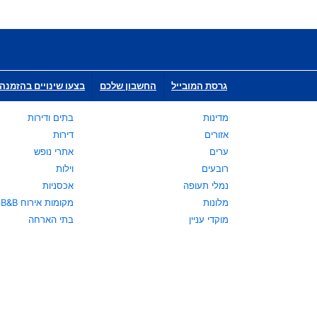
גרסת המובייל
החשבון שלכם
בצעו שינויים בהזמנה 
מדינות
בתים ודירות
אזורים
דירות
ערים
אתרי נופש
רובעים
וילות
נמלי תעופה
אכסניות
מלונות
מקומות אירוח B&B
מוקדי עניין
בתי הארחה