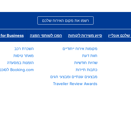
רשמו את מקום האירוח שלכם
שלכם אונליין
סיוע משירות לקוחות
הפכו לשותפי הפצה
for Business
מקומות אירוח ייחודיים
השכרת רכב
חוות דעת
מאתר טיסות
שהיות חודשיות
הזמנות במסעדה
כתבות תיירות
Booking.com לסוכני נסיעות
מבצעים עונתיים ומבצעי חגים
Traveller Review Awards