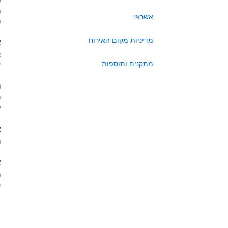
כ
אשראי
ה
מדיניות מקום האירוח
א
א
מתקנים ותוספות
י
ה
ל
ע
א
ה
א
כ
מא