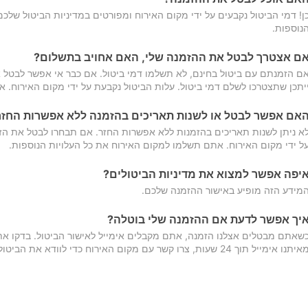
ן! דמי הביטול נקבעים על ידי מקום האירוח ומפורטים במדיניות הביטול של
נוספות.
ם אצטרך לבטל את ההזמנה שלי, האם אחויב בתשלום?
ם הזמנתם עם ביטול בחינם, לא תשלמו דמי ביטול. אם כבר אי אפשר לבטל א
יתכן שתצטרכו לשלם דמי ביטול. עלות הביטול נקבעת על ידי מקום האירוח. 
אם אפשר לבטל או לשנות תאריכים בהזמנה ללא אפשרות החזר
א ניתן לשנות תאריכים בהזמנות ללא אפשרות החזר. אם תבחרו לבטל את הז
ל ידי מקום האירוח. אתם תשלמו למקום האירוח את כל העלויות הנוספות.
יפה אפשר למצוא את מדיניות הביטולים?
מידע הזה מופיע באישור ההזמנה שלכם.
יך אפשר לדעת אם ההזמנה שלי בוטלה?
שאתם מבטלים אצלנו הזמנה, אתם מקבלים אימייל לאישור הביטול. בדקו א
יתנו אימייל תוך 24 שעות, צרו קשר עם מקום האירוח כדי לוודא את הביטול.