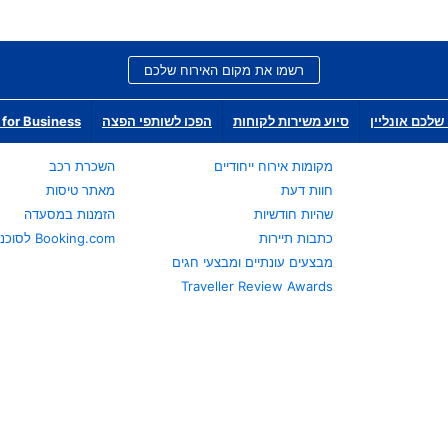
רשמו את מקום האירוח שלכם
שלכם אונליין
סיוע משירות לקוחות
הפכו לשותפי הפצה
for Business
מקומות אירוח ייחודיים
השכרת רכב
חוות דעת
מאתר טיסות
שהיות חודשיות
הזמנות במסעדה
כתבות תיירות
Booking.com לסוכני נסיעות
מבצעים עונתיים ומבצעי חגים
Traveller Review Awards