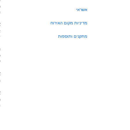
כ
אשראי
ה
מדיניות מקום האירוח
א
א
מתקנים ותוספות
י
ה
ל
ע
א
ה
א
כ
מא