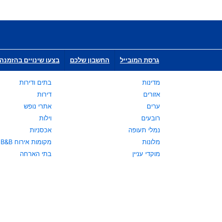
גרסת המובייל
החשבון שלכם
בצעו שינויים בהזמנה 
מדינות
בתים ודירות
אזורים
דירות
ערים
אתרי נופש
רובעים
וילות
נמלי תעופה
אכסניות
מלונות
מקומות אירוח B&B
מוקדי עניין
בתי הארחה