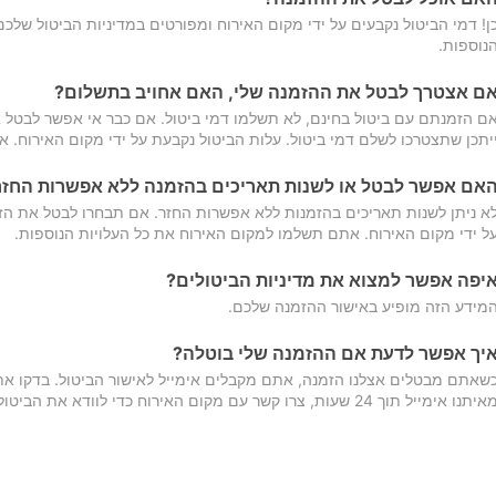
ן! דמי הביטול נקבעים על ידי מקום האירוח ומפורטים במדיניות הביטול של
נוספות.
ם אצטרך לבטל את ההזמנה שלי, האם אחויב בתשלום?
ם הזמנתם עם ביטול בחינם, לא תשלמו דמי ביטול. אם כבר אי אפשר לבטל א
יתכן שתצטרכו לשלם דמי ביטול. עלות הביטול נקבעת על ידי מקום האירוח. 
אם אפשר לבטל או לשנות תאריכים בהזמנה ללא אפשרות החזר
א ניתן לשנות תאריכים בהזמנות ללא אפשרות החזר. אם תבחרו לבטל את הז
ל ידי מקום האירוח. אתם תשלמו למקום האירוח את כל העלויות הנוספות.
יפה אפשר למצוא את מדיניות הביטולים?
מידע הזה מופיע באישור ההזמנה שלכם.
יך אפשר לדעת אם ההזמנה שלי בוטלה?
שאתם מבטלים אצלנו הזמנה, אתם מקבלים אימייל לאישור הביטול. בדקו א
יתנו אימייל תוך 24 שעות, צרו קשר עם מקום האירוח כדי לוודא את הביטול.