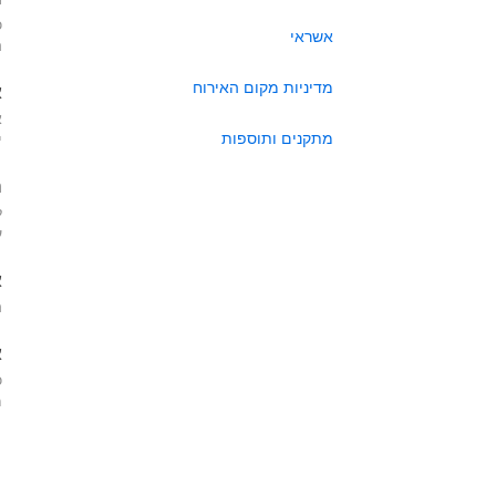
כ
אשראי
ה
מדיניות מקום האירוח
א
א
מתקנים ותוספות
י
ה
ל
ע
א
ה
א
כ
מא