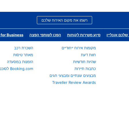
רשמו את מקום האירוח שלכם
שלכם אונליין
סיוע משירות לקוחות
הפכו לשותפי הפצה
for Business
מקומות אירוח ייחודיים
השכרת רכב
חוות דעת
מאתר טיסות
שהיות חודשיות
הזמנות במסעדה
כתבות תיירות
Booking.com לסוכני נסיעות
מבצעים עונתיים ומבצעי חגים
Traveller Review Awards