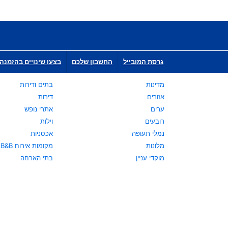
גרסת המובייל
החשבון שלכם
בצעו שינויים בהזמנה 
מדינות
בתים ודירות
אזורים
דירות
ערים
אתרי נופש
רובעים
וילות
נמלי תעופה
אכסניות
מלונות
מקומות אירוח B&B
מוקדי עניין
בתי הארחה