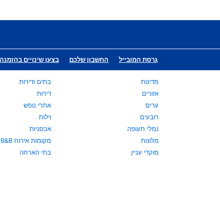
גרסת המובייל
החשבון שלכם
בצעו שינויים בהזמנה 
מדינות
בתים ודירות
אזורים
דירות
ערים
אתרי נופש
רובעים
וילות
נמלי תעופה
אכסניות
מלונות
מקומות אירוח B&B
מוקדי עניין
בתי הארחה