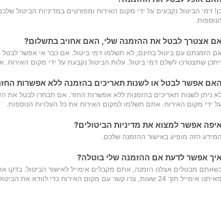
ן! דמי הביטול נקבעים על ידי מקום האירוח ומפורטים במדיניות הביטול של
נוספות.
ם אצטרך לבטל את ההזמנה שלי, האם אחויב בתשלום?
ם הזמנתם עם ביטול בחינם, לא תשלמו דמי ביטול. אם כבר אי אפשר לבטל א
יתכן שתצטרכו לשלם דמי ביטול. עלות הביטול נקבעת על ידי מקום האירוח. 
אם אפשר לבטל או לשנות תאריכים בהזמנה ללא אפשרות החזר
א ניתן לשנות תאריכים בהזמנות ללא אפשרות החזר. אם תבחרו לבטל את הז
ל ידי מקום האירוח. אתם תשלמו למקום האירוח את כל העלויות הנוספות.
יפה אפשר למצוא את מדיניות הביטולים?
מידע הזה מופיע באישור ההזמנה שלכם.
יך אפשר לדעת אם ההזמנה שלי בוטלה?
שאתם מבטלים אצלנו הזמנה, אתם מקבלים אימייל לאישור הביטול. בדקו א
יתנו אימייל תוך 24 שעות, צרו קשר עם מקום האירוח כדי לוודא את הביטול.