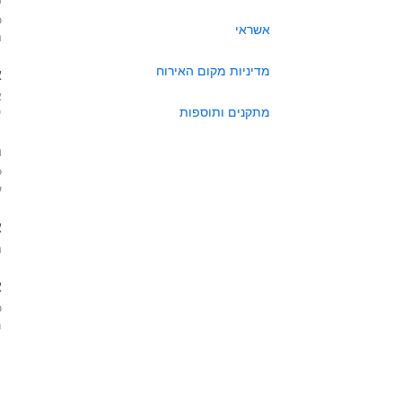
כ
אשראי
ה
מדיניות מקום האירוח
א
א
מתקנים ותוספות
י
ה
ל
ע
א
ה
א
כ
מא