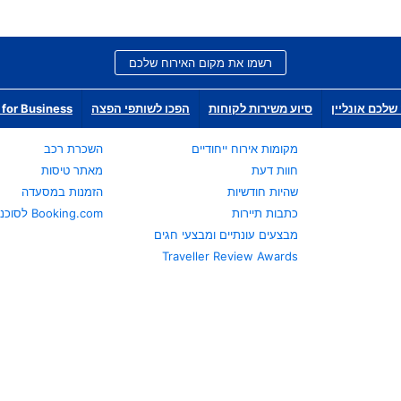
רשמו את מקום האירוח שלכם
שלכם אונליין
סיוע משירות לקוחות
הפכו לשותפי הפצה
for Business
מקומות אירוח ייחודיים
השכרת רכב
חוות דעת
מאתר טיסות
שהיות חודשיות
הזמנות במסעדה
כתבות תיירות
Booking.com לסוכני נסיעות
מבצעים עונתיים ומבצעי חגים
Traveller Review Awards