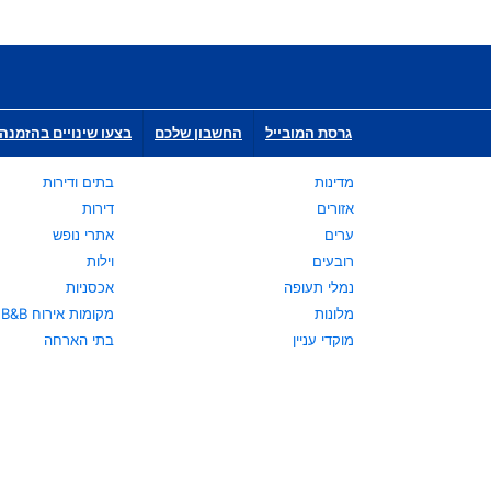
גרסת המובייל
החשבון שלכם
בצעו שינויים בהזמנה 
מדינות
בתים ודירות
אזורים
דירות
ערים
אתרי נופש
רובעים
וילות
נמלי תעופה
אכסניות
מלונות
מקומות אירוח B&B
מוקדי עניין
בתי הארחה