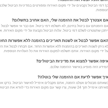
ן! דמי הביטול נקבעים על ידי מקום האירוח ומפורטים במדיניות הביטול של
נוספות.
ם אצטרך לבטל את ההזמנה שלי, האם אחויב בתשלום?
ם הזמנתם עם ביטול בחינם, לא תשלמו דמי ביטול. אם כבר אי אפשר לבטל א
יתכן שתצטרכו לשלם דמי ביטול. עלות הביטול נקבעת על ידי מקום האירוח. 
אם אפשר לבטל או לשנות תאריכים בהזמנה ללא אפשרות החזר
א ניתן לשנות תאריכים בהזמנות ללא אפשרות החזר. אם תבחרו לבטל את הז
ל ידי מקום האירוח. אתם תשלמו למקום האירוח את כל העלויות הנוספות.
יפה אפשר למצוא את מדיניות הביטולים?
מידע הזה מופיע באישור ההזמנה שלכם.
יך אפשר לדעת אם ההזמנה שלי בוטלה?
שאתם מבטלים אצלנו הזמנה, אתם מקבלים אימייל לאישור הביטול. בדקו א
יתנו אימייל תוך 24 שעות, צרו קשר עם מקום האירוח כדי לוודא את הביטול.