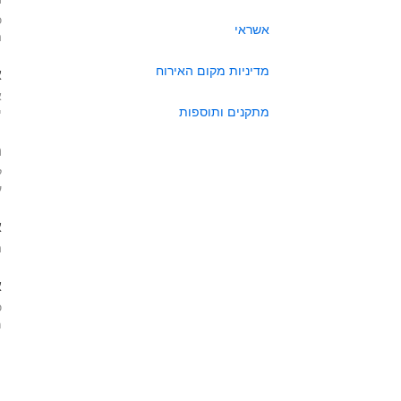
כ
אשראי
ה
מדיניות מקום האירוח
א
א
מתקנים ותוספות
י
ה
ל
ע
א
ה
א
כ
מא