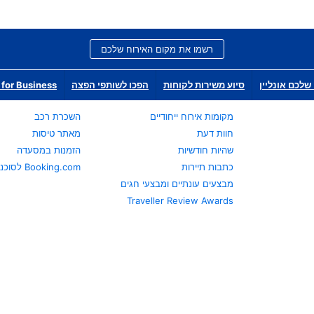
רשמו את מקום האירוח שלכם
שלכם אונליין
סיוע משירות לקוחות
הפכו לשותפי הפצה
for Business
מקומות אירוח ייחודיים
השכרת רכב
חוות דעת
מאתר טיסות
שהיות חודשיות
הזמנות במסעדה
כתבות תיירות
Booking.com לסוכני נסיעות
מבצעים עונתיים ומבצעי חגים
Traveller Review Awards