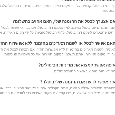
ן! דמי הביטול נקבעים על ידי מקום האירוח ומפורטים במדיניות הביטול של
נוספות.
ם אצטרך לבטל את ההזמנה שלי, האם אחויב בתשלום?
ם הזמנתם עם ביטול בחינם, לא תשלמו דמי ביטול. אם כבר אי אפשר לבטל א
יתכן שתצטרכו לשלם דמי ביטול. עלות הביטול נקבעת על ידי מקום האירוח. 
אם אפשר לבטל או לשנות תאריכים בהזמנה ללא אפשרות החזר
א ניתן לשנות תאריכים בהזמנות ללא אפשרות החזר. אם תבחרו לבטל את הז
ל ידי מקום האירוח. אתם תשלמו למקום האירוח את כל העלויות הנוספות.
יפה אפשר למצוא את מדיניות הביטולים?
מידע הזה מופיע באישור ההזמנה שלכם.
יך אפשר לדעת אם ההזמנה שלי בוטלה?
שאתם מבטלים אצלנו הזמנה, אתם מקבלים אימייל לאישור הביטול. בדקו א
יתנו אימייל תוך 24 שעות, צרו קשר עם מקום האירוח כדי לוודא את הביטול.