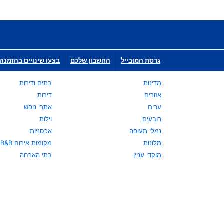
גרסת המובייל
החשבון שלכם
בצעו שינויים בהזמנה 
מדינות
בתים ודירות
אזורים
דירות
ערים
אתרי נופש
רובעים
וילות
נמלי תעופה
אכסניות
מלונות
מקומות אירוח B&B
מוקדי עניין
בתי הארחה