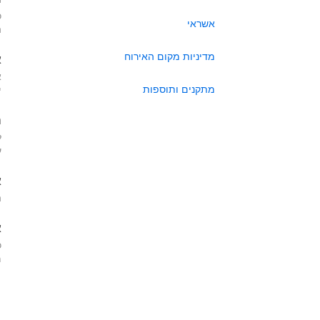
כ
אשראי
ה
מדיניות מקום האירוח
א
א
מתקנים ותוספות
י
ה
ל
ע
א
ה
א
כ
מא