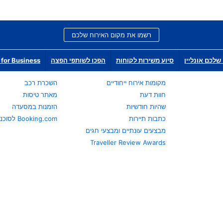
רשמו את מקום האירוח שלכם
שלכם אונליין
סיוע משירות לקוחות
הפכו לשותפי הפצה
for Business
מקומות אירוח ייחודיים
השכרת רכב
חוות דעת
מאתר טיסות
שהיות חודשיות
הזמנות במסעדה
כתבות תיירות
Booking.com לסוכני נסיעות
מבצעים עונתיים ומבצעי חגים
Traveller Review Awards