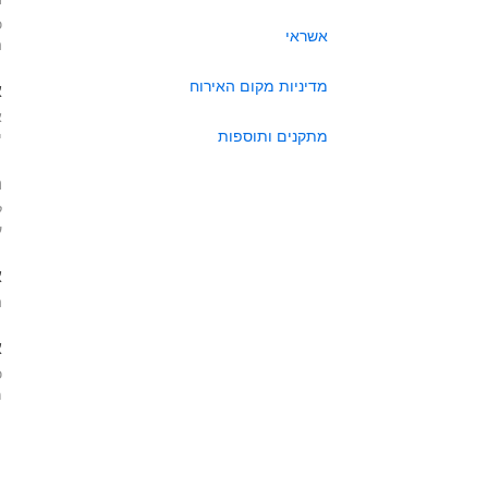
כ
אשראי
ה
מדיניות מקום האירוח
א
א
מתקנים ותוספות
י
ה
ל
ע
א
ה
א
כ
מא