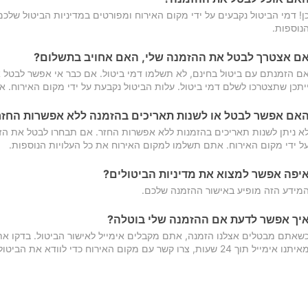
ן! דמי הביטול נקבעים על ידי מקום האירוח ומפורטים במדיניות הביטול של
נוספות.
ם אצטרך לבטל את ההזמנה שלי, האם אחויב בתשלום?
ם הזמנתם עם ביטול בחינם, לא תשלמו דמי ביטול. אם כבר אי אפשר לבטל א
יתכן שתצטרכו לשלם דמי ביטול. עלות הביטול נקבעת על ידי מקום האירוח. 
אם אפשר לבטל או לשנות תאריכים בהזמנה ללא אפשרות החזר
א ניתן לשנות תאריכים בהזמנות ללא אפשרות החזר. אם תבחרו לבטל את הז
ל ידי מקום האירוח. אתם תשלמו למקום האירוח את כל העלויות הנוספות.
יפה אפשר למצוא את מדיניות הביטולים?
מידע הזה מופיע באישור ההזמנה שלכם.
יך אפשר לדעת אם ההזמנה שלי בוטלה?
שאתם מבטלים אצלנו הזמנה, אתם מקבלים אימייל לאישור הביטול. בדקו א
יתנו אימייל תוך 24 שעות, צרו קשר עם מקום האירוח כדי לוודא את הביטול.