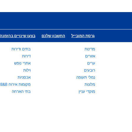
גרסת המובייל
החשבון שלכם
בצעו שינויים בהזמנה 
מדינות
בתים ודירות
אזורים
דירות
ערים
אתרי נופש
רובעים
וילות
נמלי תעופה
אכסניות
מלונות
מקומות אירוח B&B
מוקדי עניין
בתי הארחה