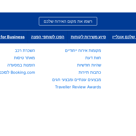
רשמו את מקום האירוח שלכם
שלכם אונליין
סיוע משירות לקוחות
הפכו לשותפי הפצה
for Business
מקומות אירוח ייחודיים
השכרת רכב
חוות דעת
מאתר טיסות
שהיות חודשיות
הזמנות במסעדה
כתבות תיירות
Booking.com לסוכני נסיעות
מבצעים עונתיים ומבצעי חגים
Traveller Review Awards